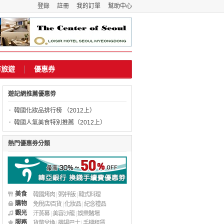
登錄
註冊
我的訂單
幫助中心
市旅遊
優惠券
遊記網推薦優惠劵
韓國化妝品排行榜 （2012上）
韓國人氣美食特別推薦（2012上）
熱門優惠劵分類
美食
韓國烤肉
|
粥/拌飯
|
韓式料理
購物
免稅店/百貨
|
化妝品
|
紀念禮品
觀光
汗蒸幕
|
美容沙龍
|
娛樂賭場
服務
貨幣兌換
|
機場巴士
|
手機租賃