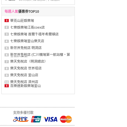
每週人氣
優惠劵TOP10
華克山莊娛樂場
七樂娛樂場江南coex店
七樂娛樂場 首爾千禧年希爾頓店
七樂娛樂場釜山樂天店
新世界免稅店 明洞店
新世界免稅店 (仁川機場第一航站樓・第
二航站樓店)
樂天免稅店（明洞總店）
樂天免稅店 世界塔店
樂天免稅店 釜山店
樂天免稅店 濟州店
百樂達斯娛樂場釜山
支持多樣付款