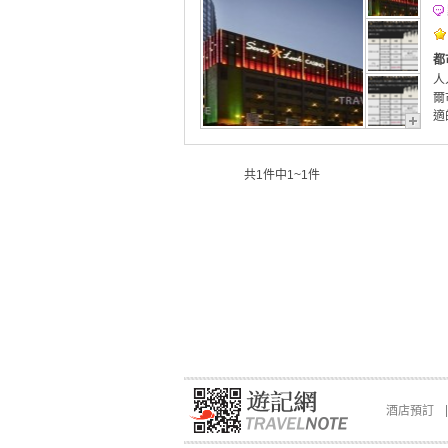
都
人
爾
適
共1件中1~1件
酒店預訂