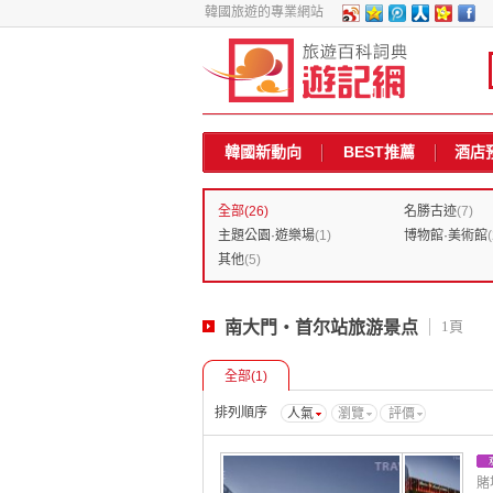
韓國旅遊的專業網站
韓國新動向
BEST推薦
酒店
全部
(26)
名勝古迹
(7)
主題公園·遊樂場
(1)
博物館·美術館
(
其他
(5)
南大門・首尔站旅游景点
1頁
全部
(1)
排列順序
人氣
瀏覽
評價
賭