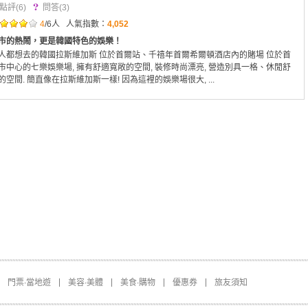
點評
(6)
問答
(3)
南大門・首尔站（1）
東大門（2）
4
/6人
人氣指數：
4,052
鍾路（1）
市的熱鬧，更是韓國特色的娛樂！
大学路（0）
人都想去的韓國拉斯維加斯 位於首爾站、千禧年首爾希爾頓酒店內的賭場 位於首
仁寺洞（3）
市中心的七樂娛樂場, 擁有舒適寬敞的空間, 裝修時尚漂亮, 營造別具一格、休閒舒
梨泰院（1）
的空間. 簡直像在拉斯維加斯一樣! 因為這裡的娛樂場很大, ...
狎鷗亭・清譚（0）
三成・蚕室（2）
站三・江南（0）
汝矣島・永登浦（1）
新村・梨大（1）
三清洞・北村（4）
麻浦（0）
新沙・Garosugil（0）
弘大（1）
門票∙當地遊
美容∙美體
美食∙購物
優惠券
旅友須知