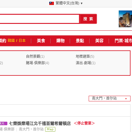
繁體中文(台灣)
▼
預約
美食
購物
景點
美容
門票·城
韓國
/
日本
自然景觀
(1)
地標建築
(5)
2)
賭場·俱樂部
(4)
演出·劇場
(1)
南大門・首尔站
首尔全部
明洞（3）
市厅・光化門（2）
七樂娛樂場江北千禧首爾希爾頓店
＜停止營業＞
乙支路（0）
場·俱樂部
|
南大門・首尔站
南山・忠武路（0）