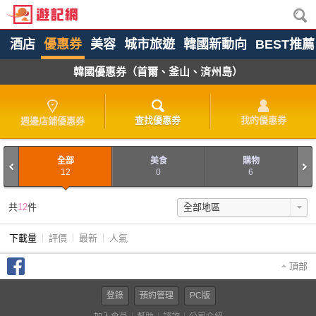
酒店
優惠券
美容
城市旅遊
韓國新動向
BEST推薦
韓國優惠券（首爾、釜山、済州島）
查找優惠券
我的優惠券
週邊店鋪優惠券
全部
美食
購物
12
0
6
共
12
件
下載量
評價
最新
人氣
頂部
登錄
預約管理
PC版