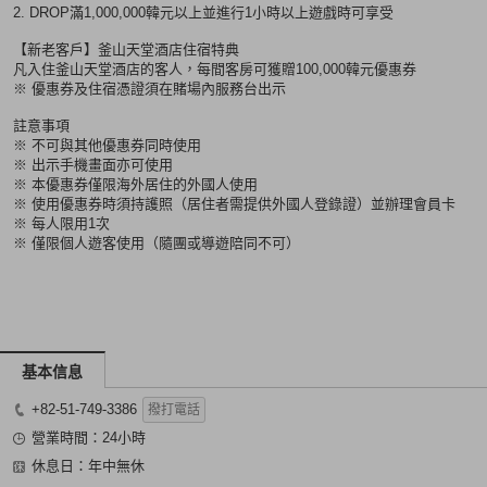
2. DROP滿1,000,000韓元以上並進行1小時以上遊戲時可享受
【新老客戶】釜山天堂酒店住宿特典
凡入住釜山天堂酒店的客人，每間客房可獲贈100,000韓元優惠券
※ 優惠券及住宿憑證須在賭場內服務台出示
註意事項
※ 不可與其他優惠券同時使用
※ 出示手機畫面亦可使用
※ 本優惠券僅限海外居住的外國人使用
※ 使用優惠券時須持護照（居住者需提供外國人登錄證）並辦理會員卡
※ 每人限用1次
※ 僅限個人遊客使用（隨團或導遊陪同不可）
基本信息
+82-51-749-3386
撥打電話
營業時間：24小時
休息日：年中無休