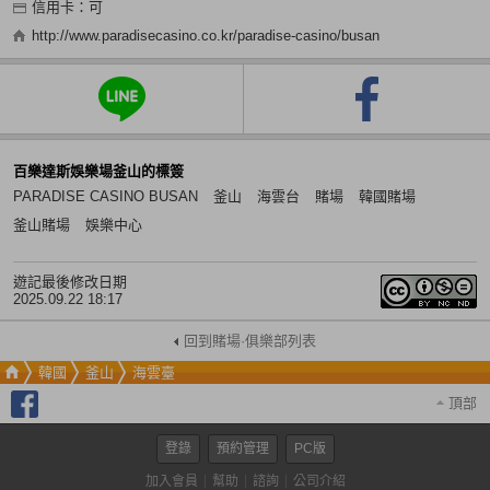
信用卡：可
http://www.paradisecasino.co.kr/paradise-casino/busan
百樂達斯娛樂場釜山的標簽
PARADISE CASINO BUSAN
釜山
海雲台
賭場
韓國賭場
釜山賭場
娛樂中心
遊記最後修改日期
2025.09.22 18:17
回到賭場·俱樂部列表
韓國
釜山
海雲臺
頂部
登錄
預約管理
PC版
加入會員
幫助
諮詢
公司介紹