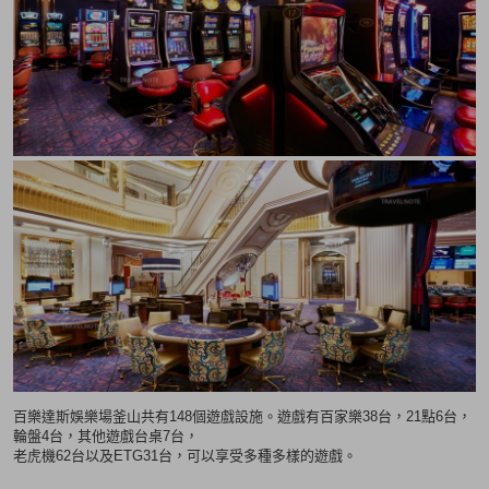
百樂達斯娛樂場釜山
共有148個遊戲設施。遊戲有
百家樂
38台，
21點
6台，
輪盤
4台，
其他遊戲台桌
7台，
老虎機
62台以及
ETG31台
，可以享受多種多樣的遊戲。