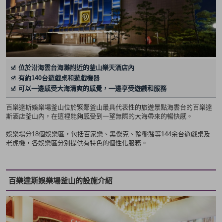
位於沿海雲台海灘附近的釜山樂天酒店內
有約140台遊戲桌和遊戲機器
可以一邊感受大海清爽的感覺，一邊享受遊戲和服務
百樂達斯娛樂場釜山位於緊鄰釜山最具代表性的旅遊景點海雲台的百樂達
斯酒店釜山內，在這裡能夠感受到一望無際的大海帶來的暢快感。
娛樂場分18個娛樂區，包括百家樂、黑傑克、輪盤賭等144余台遊戲桌及
老虎機，各娛樂區分別提供有特色的個性化服務。
百樂達斯娛樂場釜山的設施介紹