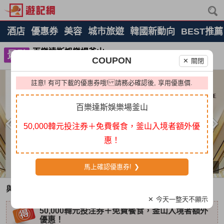
酒店
優惠券
美容
城市旅遊
韓國新動向
BEST推薦
百樂達斯娛樂場釜山
景點
COUPON
✕
關閉
0
|
海雲臺
|
賭場·俱樂部
註意! 有可下載的優惠券哦! 請務必確認後, 享用優惠價.
百樂達斯娛樂場釜山
50,000韓元投注券＋免費餐食，釜山入境者額外優
惠！
馬上確認優惠券!
❯
更多
與海雲台相鄰！位於釜山天堂酒店的賭場
✕
今天一整天不顯示
50,000韓元投注券＋免費餐食，釜山入境者額外
優惠！