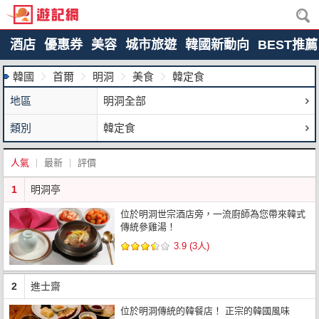
酒店
優惠券
美容
城市旅遊
韓國新動向
BEST推薦
韓國
首爾
明洞
美食
韓定食
地區
明洞全部
類別
韓定食
人氣
最新
評價
1
明洞亭
位於明洞世宗酒店旁，一流廚師為您帶來韓式
傳統參雞湯！
3.9 (3人)
2
進士齋
位於明洞傳統的韓餐店！ 正宗的韓國風味