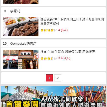
9
李家村
獨自就餐OK！明洞烤肉三昧！菜單充實的烤肉
專賣店李家村
4 (5人)
10
Gomsotzib烤肉店
拌肉 牛肉 牛背肉 醬排骨 冷面 石鍋拌飯
3.4 (4人)
1
2