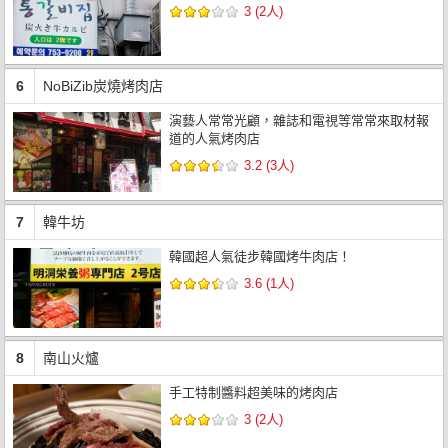
3 (2人)
6
NoBiZib炭燒烤肉店
演藝人常常光顧，雜誌和電視等常常來取材報
道的人氣烤肉店
3.2 (3人)
7
韓牛坊
韓國超人氣徒步韓國烤牛肉店！
3.6 (1人)
8
南山火爐
手工特制醬料超美味的烤肉店
3 (2人)