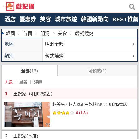
酒店
優惠券
美容
城市旅遊
韓國新動向
BEST推薦
韓國
首爾
明洞
美食
韓式燒烤
地區
明洞全部
類別
韓式燒烤
全部
(13)
可預約
(1)
人氣
最新
評價
1
王妃家（明洞2號店）
超美味，超人氣的王妃烤肉店！明洞2號店
4 (1人)
2
王妃家(本店)