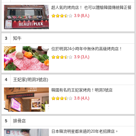
超人氣的烤肉店！ 也可以體驗韓國傳統韓正餐
3.9 (8人)
3
知牛
位於明洞24小時年中無休的高級烤肉店！
3.9 (3人)
4
王妃家(明洞3號店)
韓國有名的王妃家烤肉！明洞3號店
3.8 (4人)
5
排骨店
日本韓流明星都來過的20年老招牌店。