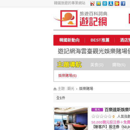
韓國旅遊的專業網站
韓國新動向
BEST推薦
酒店
遊記網海雲臺觀光娛樂賭場
美食(0)
購物(6)
娛樂賭場(6)
主題
:
觀光
娛樂賭場
全
1
件
百樂達斯娛樂
0
人氣指
50,000韓元投注券＋
【新客戶】投注券（50,0