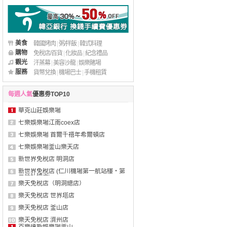
美食
韓國烤肉
|
粥/拌飯
|
韓式料理
購物
免稅店/百貨
|
化妝品
|
紀念禮品
觀光
汗蒸幕
|
美容沙龍
|
娛樂賭場
服務
貨幣兌換
|
機場巴士
|
手機租賃
每週人氣
優惠劵TOP10
華克山莊娛樂場
七樂娛樂場江南coex店
七樂娛樂場 首爾千禧年希爾頓店
七樂娛樂場釜山樂天店
新世界免稅店 明洞店
新世界免稅店 (仁川機場第一航站樓・第
二航站樓店)
樂天免稅店（明洞總店）
樂天免稅店 世界塔店
樂天免稅店 釜山店
樂天免稅店 濟州店