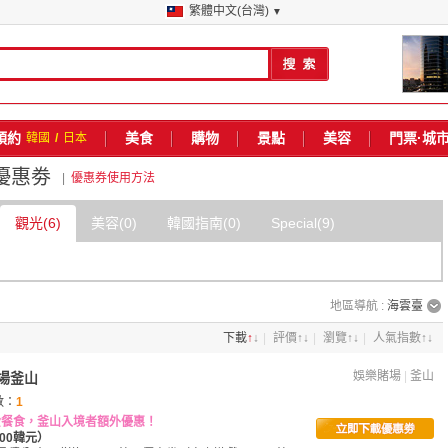
繁體中文(台灣)
▼
預約
美食
購物
景點
美容
門票·城
韓國
/
日本
優惠劵
|
優惠券使用方法
觀光(6)
美容(0)
韓國指南(0)
Special(9)
地區導航
:
海雲臺
下載
↑
↓
|
評價
↑
↓
|
瀏覽
↑
↓
|
人氣指數
↑
↓
娛樂賭場
|
釜山
場釜山
數：
1
免費餐食，釜山入境者額外優惠！
00韓元）