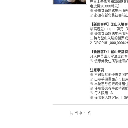
在桌上遊戲累積300點會員
老虎機20,000韓元）
※ 優惠券須於賭場內服
※ 必須在新會員註冊前
【新舊客戶】釜山入境客
最高返還100,000韓元
※ 優惠券須於賭場內服
1. 持有釜山入境的機票
2. DROP滿1,000,
【新舊客戶】釜山天堂酒
凡入住釜山天堂酒店的客人
※ 優惠券及住宿憑證須
注意事項
※ 不可與其他優惠券同
※ 出示手機畫面亦可使
※ 本優惠券僅限海外居
※ 使用優惠券時須持護
※ 每人限用1次
※ 僅限個人旅客使用（
共1件中1~1件