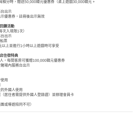
積分時，贈送50,000韓元優惠券（桌上遊戲30,000韓元 +
務台出示
出示優惠券，註冊後出示無效
回饋活動
（每次入境限1次）
務台出示
或船票
000韓元以上並進行1小時以上遊戲時可享受
店住宿特典
，每間客房可獲贈100,000韓元優惠券
於賭場內服務台出示
時使用
用
住的外國人使用
照（居住者需提供外國人登錄證）並辦理會員卡
隨團或導遊陪同不可）