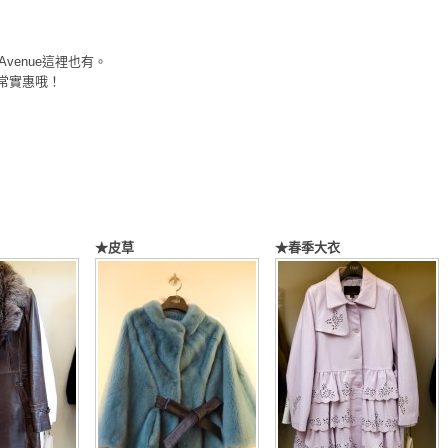
 Avenue這裡也有。
常實惠哦！
★皮草
★春季大衣