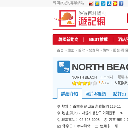
韓國旅遊的專業網站
韓國新動向
BEST推薦
酒店
首頁
>
韓國
>
首尔
>
梨泰院
>
購物
>
服裝·鞋帽
NORTH BEA
NORTH BEACH
노스비치
服裝·
3.8
/
1
人
|
人氣指
詳細介紹
照片&視頻
點評
(1)
地址：
首爾市 龍山區 梨泰院洞 119-11
地址
(韓文)
：
서울시 용산구 이태원동 119-11
聯繫電話：
02-793-6098
営業時間：
休息日：
年中無休
信用卡：
可