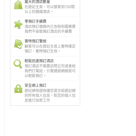
龐大的酒店數量
在遊記主頁，可以搜索到700間
以上的韓國酒店。
零預訂手續費
酒店預訂價格內已含稅和服務費
我們不收取預訂酒店的手續費
實時預訂繫統
顧客可以在遊記主頁上實時確定
預訂，實時預訂生效。
輕鬆迅速預訂酒店
預訂酒店不需要訪問公司或者給
我們打電話，只需通過網絡就可
以輕鬆預訂。
安全網上預訂
遊記網保證保護您提交給遊記網
的所有個人信息，對您的個人信
息進行加密工作