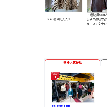
・還記得
韓國
・IKKO醬穿的大衣!!!
男子中道明寺穿
在出來了女士尺
週邊人氣景點
FRIEND LEE