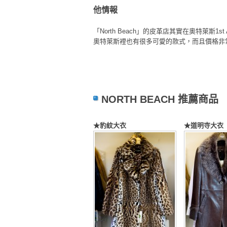
他情報
「North Beach」的皮革店其實在奧特萊斯1st
奧特萊斯裡也有很多可愛的款式，而且價格非
NORTH BEACH 推薦商品
★豹紋大衣
★道明寺大衣