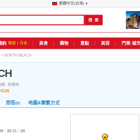
繁體中文(台灣)
▼
預約
美食
購物
景點
美容
門票·城
韓國
/
日本
> NORTH BEACH
CH
鞋帽
|
梨泰院
6126
數
問答
地圖&聯繫方式
(0)
09：30-21：00