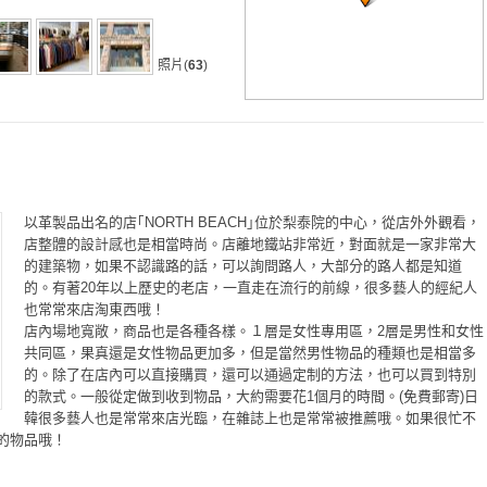
照片(
63
)
！
以革製品出名的店｢NORTH BEACH｣位於梨泰院的中心，從店外外觀看，
店整體的設計感也是相當時尚。店離地鐵站非常近，對面就是一家非常大
的建築物，如果不認識路的話，可以詢問路人，大部分的路人都是知道
的。有著20年以上歷史的老店，一直走在流行的前線，很多藝人的經紀人
也常常來店淘東西哦！
店內場地寬敞，商品也是各種各樣。１層是女性專用區，2層是男性和女性
共同區，果真還是女性物品更加多，但是當然男性物品的種類也是相當多
的。除了在店內可以直接購買，還可以通過定制的方法，也可以買到特別
的款式。一般從定做到收到物品，大約需要花1個月的時間。(免費郵寄)日
韓很多藝人也是常常來店光臨，在雜誌上也是常常被推薦哦。如果很忙不
的物品哦！