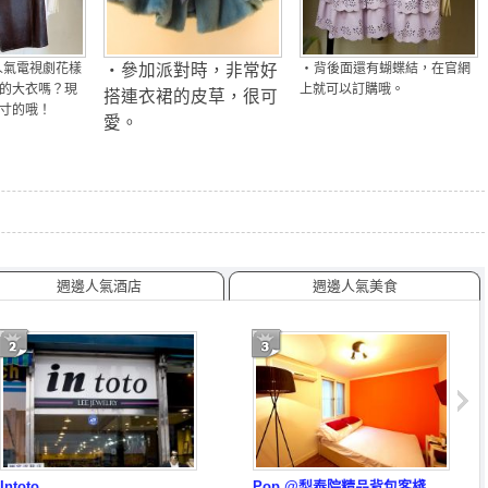
・
人氣電視劇花樣
・參加派對時，非常好
背後面還有蝴蝶結，在官網
的大衣嗎？現
上就可以訂購哦。
搭連衣裙的皮草，很可
寸的哦！
愛。
週邊人氣酒店
週邊人氣美食
Intoto
Pop @梨泰院精品背包客棧
梨泰