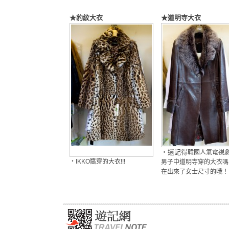
★豹紋大衣
★道明寺大衣
・還記得
韓國人氣電視
・IKKO醬穿的大衣!!!
男子中道明寺穿的大衣嗎
在出來了女士尺寸的哦！