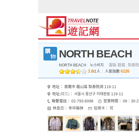
NORTH BEACH
NORTH BEACH
노스비치
服裝·鞋帽
|
梨泰院
3.8
6126
/
1
人
|
人氣指數
地址：
首爾市 龍山區 梨泰院洞 119-11
地址
(韓文)
：
서울시 용산구 이태원동 119-11
聯繫電話：
02-793-6098
営業時間：
09：30-
休息日：
年中無休
信用卡：
可