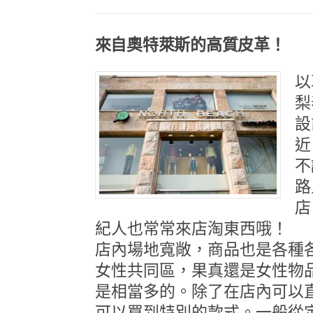
來自奧特萊斯的高質皮革！
以
梨
設
近
不
路
店
紀人也常常來店淘東西哦！
店內場地寬敞，商品也是各種
女性共同區，果真還是女性物
是相當多的。除了在店內可以
可以買到特別的款式。一般從