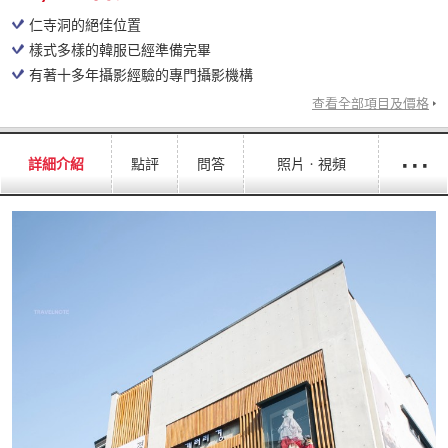
仁寺洞的絕佳位置
樣式多樣的韓服已經準備完畢
有著十多年攝影經驗的專門攝影機構
查看全部項目及價格
···
詳細介紹
點評
問答
照片ㆍ視頻