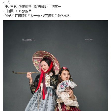
- 1人
- 王, 王妃, 傳統婚禮, 韓服禮服 中 選其一
- 1拍攝10~15張照片
- 發送所有修飾照片及一張PS完成照至顧客郵箱