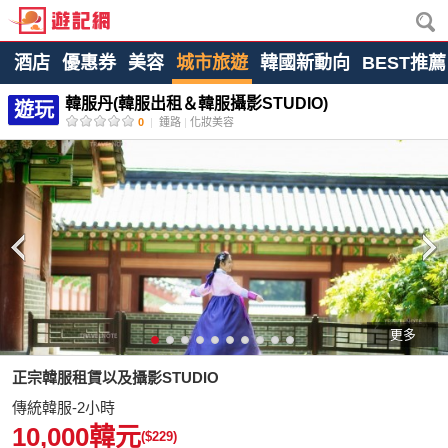
酒店
優惠券
美容
城市旅遊
韓國新動向
BEST推薦
韓服丹(韓服出租＆韓服攝影STUDIO)
遊玩
0
|
鍾路
|
化妝美容
更多
正宗韓服租賃以及攝影STUDIO
傳統韓服-2小時
10,000韓元
($229)