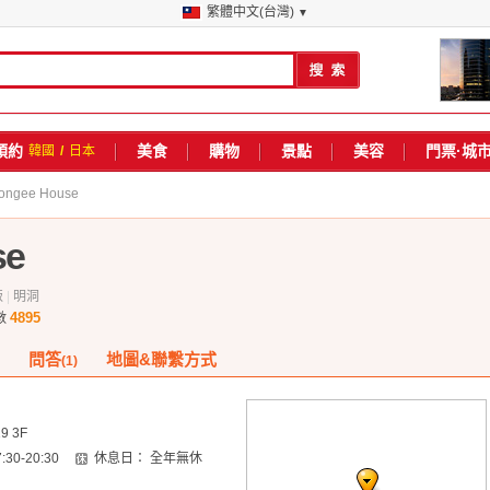
繁體中文(台灣)
▼
預約
美食
購物
景點
美容
門票·城
韓國
/
日本
ongee House
se
飯
|
明洞
4895
數
問答
地圖&聯繫方式
(1)
9 3F
7:30-20:30
休息日：
全年無休