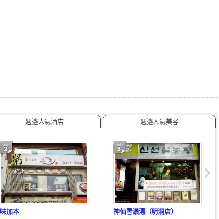
週邊人氣酒店
週邊人氣美容
味加本
神仙雪濃湯（明洞店）
Caf