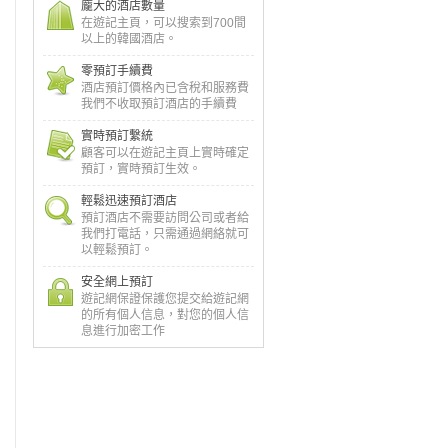
龐大的酒店數量
在遊記主頁，可以搜索到700間
以上的韓國酒店。
零預訂手續費
酒店預訂價格內已含稅和服務費
我們不收取預訂酒店的手續費
實時預訂繫統
顧客可以在遊記主頁上實時確定
預訂，實時預訂生效。
輕鬆迅速預訂酒店
預訂酒店不需要訪問公司或者給
我們打電話，只需通過網絡就可
以輕鬆預訂。
安全網上預訂
遊記網保證保護您提交給遊記網
的所有個人信息，對您的個人信
息進行加密工作
e Kinnor咖啡廚房餐廳
明洞多島海鮮
排