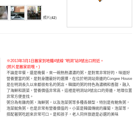
照片(
42
)
※2013年3月1日搬家到地鐵4號線 “明洞”站9號出口附近。
(照片是搬家前哦。)
不論是早餐，還是晚餐，來一碗熱熱濃濃的粥，是對胃非常好的，味道好
營養豐富的粥，是對身體最好的選擇，在位於明洞站旁邊的Congee House
是在明洞長久以來都很有名的粥店。韓國的粥的特色為濃稠和香甜，融入
了海鮮和蔬菜，營養價值非常高。這裡是明洞站9號出口的旁邊，地理位置
非常方便查找。
粥分為有雞肉粥，海鮮粥，以及泡菜粥等多種各類型，特別是有鮑魚粥，
泡菜鱿魚粥，也是非常有營養價值的。小菜是韓國傳統的蘿蔔，泡菜等，
搭配著粥吃起來非常可口。是和孩子，老人同伴旅遊是必選的美味