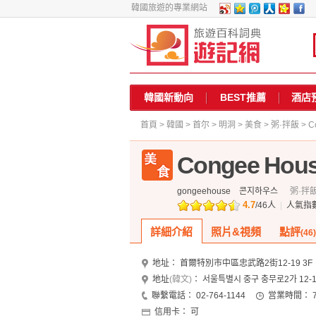
韓國旅遊的專業網站
韓國新動向
BEST推薦
酒店
首頁
>
韓國
>
首尔
>
明洞
>
美食
>
粥·拌飯
> C
Congee Hou
gongeehouse
콘지하우스
粥·拌
4.7
/
46
人
|
人氣指
詳細介紹
照片&視頻
點評
(46)
地址：
首爾特別市中區忠武路2街12-19 3F
地址
(韓文)
：
서울특별시 중구 충무로2가 12-1
聯繫電話：
02-764-1144
営業時間：
信用卡：
可