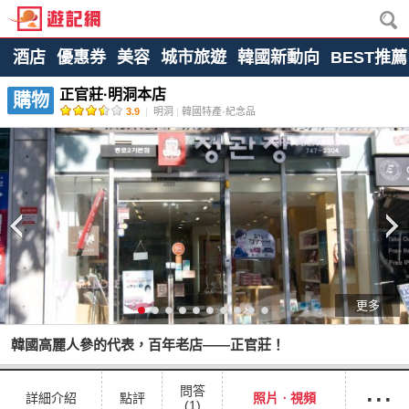
酒店
優惠券
美容
城市旅遊
韓國新動向
BEST推薦
正官莊·明洞本店
購物
3.9
|
明洞
|
韓國特產·紀念品
更多
韓國高麗人參的代表，百年老店——正官莊！
···
問答
詳細介紹
點評
照片ㆍ視頻
(1)