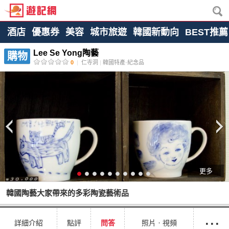
酒店
優惠券
美容
城市旅遊
韓國新動向
BEST推薦
Lee Se Yong陶藝
購物
0
|
仁寺洞
|
韓國特產·紀念品
更多
韓國陶藝大家帶來的多彩陶瓷藝術品
···
詳細介紹
點評
問答
照片ㆍ視頻