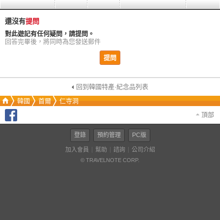
還沒有
提問
對此遊記有任何疑問，請提問。
回答完畢後，將同時為您發送郵件
提問
回到韓國特產·紀念品列表
韓國
首爾
仁寺洞
頂部
登錄
預約管理
PC版
加入會員
幫助
諮詢
公司介紹
© TRAVELNOTE CORP.