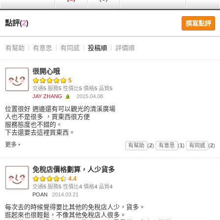
點評(
2
)
撰寫點評
有幫助
有意思
有同感
投稿順
評價順
很開心哦
5
交通
5
服務
5
性價比
5
價格
5
品質
5
JAY ZHANG
2015.04.08
位置很好 週邊還有可以觀光的清溪廣場
人也不是很多 ，買東西很方便
服務態度也不錯的。
下去還要去這裡買東西。
更多
有幫助
(
2
)
有意思
(
1
)
有同感
(
2
)
免稅店價格劃算，人少貨多
4.4
交通
5
服務
5
性價比
4
價格
4
品質
4
POAN
2014.03.21
每次去的時候覺得要比其他的免稅店人少，貨多。
逛起來也很輕鬆，不像其他免稅店人很多。