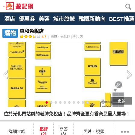
酒店
優惠券
美容
城市旅遊
韓國新動向
BEST推薦
東和免稅店
購物
3.7
|
市廳ㆍ光化門
|
免稅店
更多
位於光化門站前的老牌免稅店！品牌齊全更有香奈兒最大賣場！
···
點評
問答
詳細介紹
照片ㆍ視頻
(2)
(3)