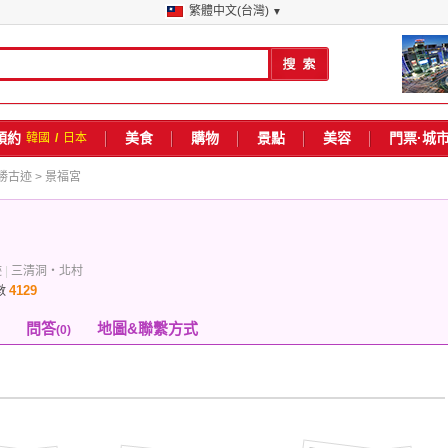
繁體中文(台灣)
▼
預約
美食
購物
景點
美容
門票·城
韓國
/
日本
勝古迹
> 景福宮
迹
|
三清洞・北村
4129
數
問答
地圖&聯繫方式
(0)