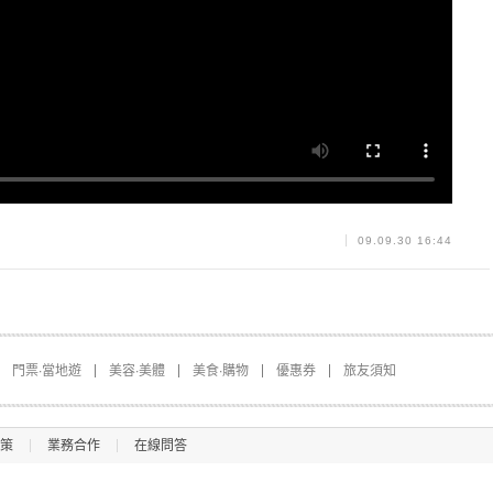
09.09.30 16:44
門票∙當地遊
美容∙美體
美食∙購物
優惠券
旅友須知
策
業務合作
在線問答