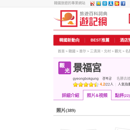
韓國旅遊的專業網站
韓國新動向
BEST推薦
酒店
首頁
>
韓國
>
首尔
>
三清洞・北村
>
觀光
>
名
景福宮
gyeongbokgung
경복궁
名勝古
4.2
/
22
人
|
人氣指
詳細介紹
照片&視頻
點評
(22)
照片
(389)