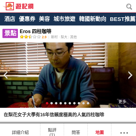
酒店
優惠券
美容
城市旅遊
韓國新動向
BEST推薦
Eros 四柱咖啡
景點
2.9
|
新村ㆍ梨大
|
其他
更多
在梨花女子大學有16年信賴度極高的人氣四柱咖啡
···
點評
詳細介紹
問答
地圖
(1)