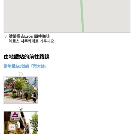
請帶我去Eros 四柱咖啡
에로스 사주카페
로 가주세요
由地鐵站的前往路線
從地鐵站2號線「梨大站」
①
②