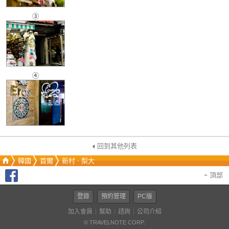
③
④
回到其他列表
韓國
首爾
新村ㆍ梨大
頂部
登錄
預約管理
PC版
加入會員
幫助
諮詢
公司介紹
© TRAVELNOTE CORP.