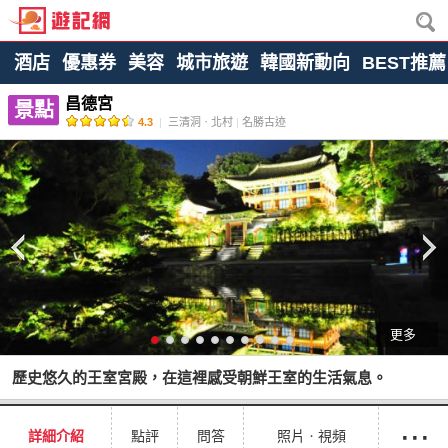
酒店
優惠券
美容
城市旅遊
韓國新動向
BEST推薦
昌德宮
景點
4.3
|
三清洞ㆍ北村
|
名勝古迹
更多
歷史悠久的王室宮殿，在這裡感受朝鮮王室的生活氣息。
···
詳細介紹
點評
問答
照片ㆍ視頻