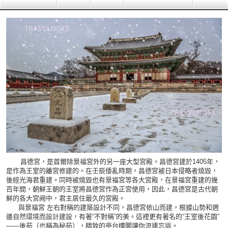
昌德宮，是首爾除景福宮外的另一座大型宮殿。昌德宮建於1405年，
是作為王室的離宮修建的。在壬辰倭亂時期，昌德宮被日本侵略者燒毀，
後經光海君重建。同時被燒毀也有景福宮等各大宮殿，在景福宮重建的幾
百年間，朝鮮王朝的王室將昌德宮作為正宮使用，因此，昌德宮是古代朝
鮮的各大宮阙中，君主居住最久的宮殿。
與景福宮 左右對稱的建築設計不同，昌德宮依山而建，根據山勢和週
邊自然環境而設計建設，有著“不對稱”的美。這裡更有著名的“王室後花園”
——後苑（也稱為秘苑），精致的亭台樓閣讓你流連忘返。