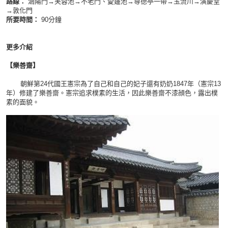
路線：
涵陽門→芙蓉池→不老門、愛蓮池→尊德亭一帶→玉流川→演慶堂
→敦化門
所要時間：
90分鐘
更多介紹
【樂善齋
】
朝鮮第24代國王憲宗為了自己和自己的妃子還有奶奶1847年（憲宗13
年）修建了樂善齋。憲宗追求樸素的生活，因此樂善齋不漆顔色，露出樸
素的面貌。