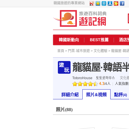
韓國旅遊的專業網站
韓國新動向
BEST推薦
酒店
首頁
>
門票·城市旅遊
>
文化體驗
> 龍貓屋·韓
龍貓屋·韓語
TotoroHouse
토토로하우스
文化
4.3
/
4
人
|
人氣指
詳細介紹
照片&視頻
點評
(4)
照片
(88)