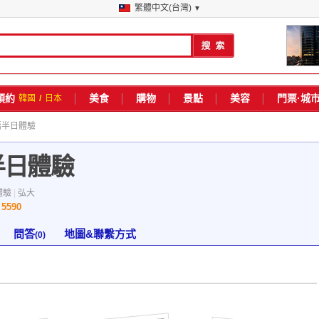
繁體中文(台灣)
▼
預約
美食
購物
景點
美容
門票·城
韓國
/
日本
語半日體驗
半日體驗
體驗
|
弘大
5590
數
問答
地圖&聯繫方式
(0)