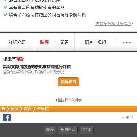
具有豐富的有助於排毒的產品
結合了石療法在按摩的同事解除身體疲憊
查看全部項目及價格
···
詳細介紹
點評
問答
照片ㆍ視頻
還未有
後記
請對實際到訪過的景點或店鋪進行評價
登錄後撰寫評價可以獲得UT積分哦！
撰寫點評
回到SPA列表
韓國
首爾
梨泰院
頂部
登錄
預約管理
PC版