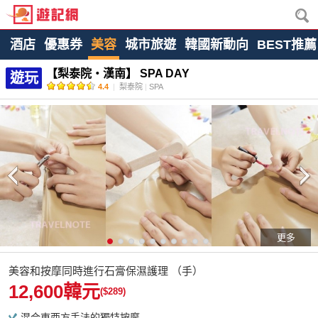
酒店
優惠券
美容
城市旅遊
韓國新動向
BEST推薦
【梨泰院・漢南】 SPA DAY
遊玩
4.4
|
梨泰院
|
SPA
更多
美容和按摩同時進行石膏保濕護理 （手）
12,600韓元
($289)
混合東西方手法的獨特按摩