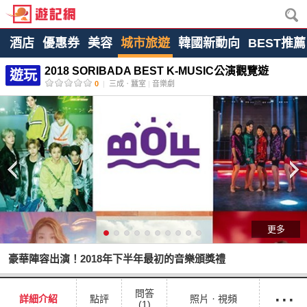
酒店
優惠券
美容
城市旅遊
韓國新動向
BEST推薦
2018 SORIBADA BEST K-MUSIC公演觀覽遊
遊玩
0
|
三成ㆍ蠶室
|
音樂劇
更多
豪華陣容出演！2018年下半年最初的音樂頒獎禮
···
問答
詳細介紹
點評
照片ㆍ視頻
(1)