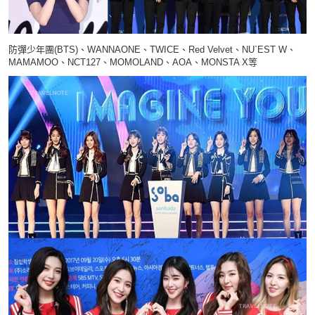
防彈少年團(BTS)、WANNAONE、TWICE、Red Velvet、NU`EST W、
MAMAMOO、NCT127、MOMOLAND、AOA、MONSTA X等