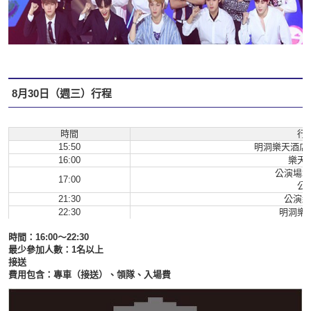
8月30日（週三）行程
時間
行
15:50
明洞樂天酒店
16:00
樂天
公演場地
17:00
公
21:30
公演結
22:30
明洞樂
時間：16:00～22:30
最少參加人數：1名以上
接送
費用包含：專車（接送）、領隊、入場費