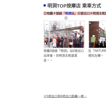
明洞TOP按摩店 乘車方式
◎地鐵４號線「
明洞
站」⑥號
①
地鐵4號線「明洞」站6號出口
在「NATURE
出來後，向明洞主乾道直
裡向左轉。
走。。
※5號出口和6號出口距離一樣。