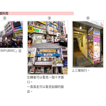
出口※明洞主乾道利用
②
③
④
RIPUBRIC」這
上三層就行。
左轉後可以看見一個十字路
口。
一直直走可以看見如圖的飯
店。