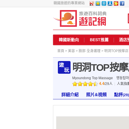
韓國旅遊的專業網站
韓國新動向
BEST推薦
酒店
首頁
>
美容
>
臉部·全身護理
> 明洞TOP按摩店
明洞TOP按
Myoundong Top Massage
명동탑마
4.4
/
29
人
|
人氣指
詳細介紹
照片&視頻
點評
(29)