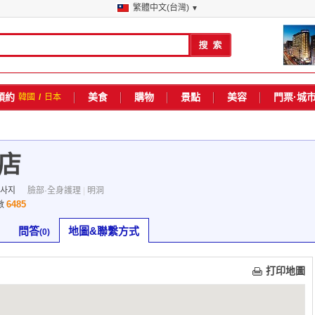
繁體中文(台灣)
▼
預約
美食
購物
景點
美容
門票·城
韓國
/
日本
摩店
사지
臉部·全身護理
|
明洞
6485
數
問答
地圖&聯繫方式
(0)
打印地圖