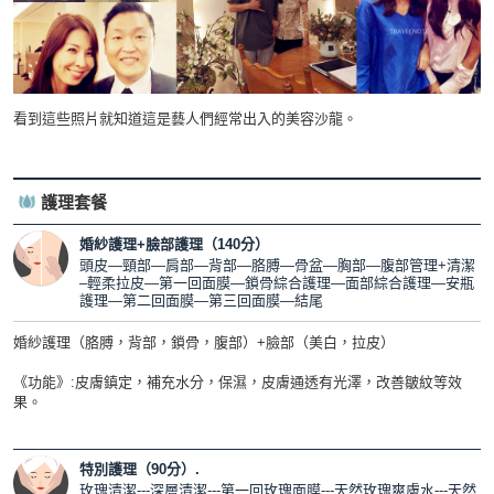
看到這些照片就知道這是藝人們經常出入的美容沙龍。
護理套餐
婚紗護理+臉部護理（140分）
頭皮—頸部—肩部—背部—胳膊—骨盆—胸部—腹部管理+清潔
–輕柔拉皮—第一回面膜—鎖骨綜合護理—面部綜合護理—安瓶
護理—第二回面膜—第三回面膜—結尾
婚紗護理（胳膊，背部，鎖骨，腹部）+臉部（美白，拉皮）
《功能》:皮膚鎮定，補充水分，保濕，皮膚通透有光澤，改善皺紋等效
果。
特別護理（90分）.
玫瑰清潔---深層清潔---第一回玫瑰面膜---天然玫瑰爽膚水---天然