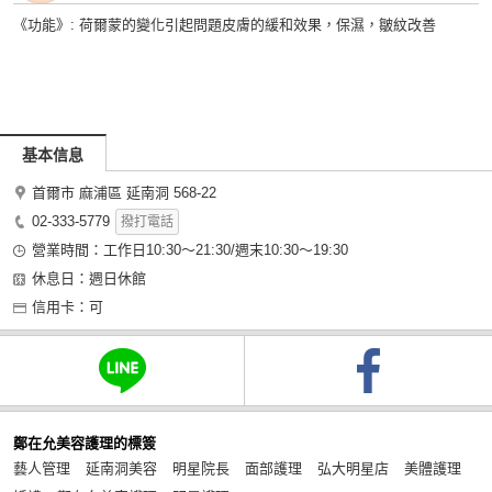
《功能》: 荷爾蒙的變化引起問題皮膚的緩和效果，保濕，皺紋改善
基本信息
首爾市 麻浦區 延南洞 568-22
02-333-5779
撥打電話
營業時間：工作日10:30～21:30/週末10:30～19:30
休息日：週日休館
信用卡：可
鄭在允美容護理的標簽
藝人管理
延南洞美容
明星院長
面部護理
弘大明星店
美體護理