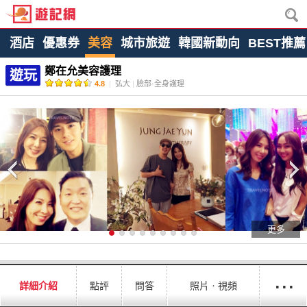
酒店
優惠券
美容
城市旅遊
韓國新動向
BEST推薦
鄭在允美容護理
遊玩
4.8
|
弘大
|
臉部·全身護理
更多
···
詳細介紹
點評
問答
照片ㆍ視頻