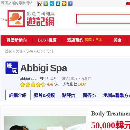
韓國旅遊的專業網站
韓國新動向
BEST推薦
酒店預約
美食
韓國
/
日本
首頁
>
美容
>
SPA
> Abbigi Spa
Abbigi Spa
abbigi spa
아비지 스파
SPA
|
市厅・光化門
4.4
1437
/
7
人
|
人氣指數
詳細介紹
照片&視頻
點評
問答
地圖&聯繫方
(7)
(0)
Body Treatme
50,000韓