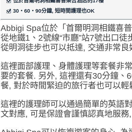
位於首爾明洞相鐵喜普樂吉酒店的17樓
30・60・90分鐘, 短時間護理也OK
Abbigi Spa位於「首爾明洞相鐵喜
從地鐵1、2號線“市廳”站7號出口徒
從明洞徒步也可以​抵達, 交通非常良
這裡面部護理、身體護理等套餐非常
要的套餐. 另外, 這裡還有30分鐘、
餐, 對於時間緊迫的旅行者也可以輕鬆
這裡的護理師可以通過簡單的英語對
文對應, 可是保證會謹慎認真地服務,