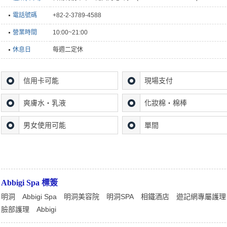
電話號碼
+82-2-3789-4588
營業時間
10:00~21:00
休息日
每週二定休
信用卡可能
現場支付
爽膚水・乳液
化妝棉・棉棒
男女使用可能
單間
Abbigi Spa 標簽
明洞
Abbigi Spa
明洞美容院
明洞SPA
相鐵酒店
遊記網專屬護理
臉部護理
Abbigi