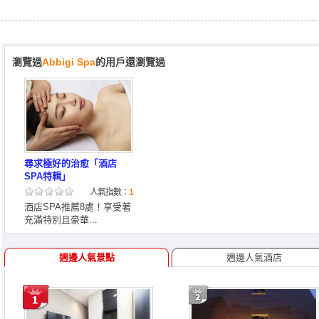
瀏覽過
Abbigi Spa
的用戶還瀏覽過
尋求極好的治愈「酒店
SPA特輯」
人氣指數：
1
酒店SPA推薦8處！享受著
充滿特別且豪華...
週邊人氣景點
週邊人氣酒店