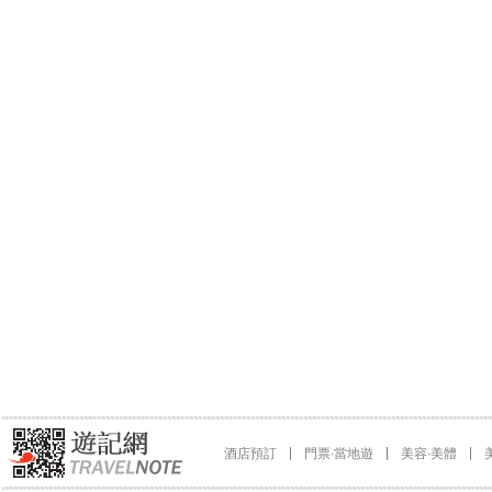
酒店預訂
門票∙當地遊
美容∙美體