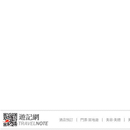
酒店預訂
門票∙當地遊
美容∙美體