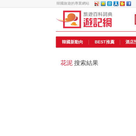
韓國旅遊的專業網站
韓國新動向
BEST推薦
酒店
花泥
搜索結果