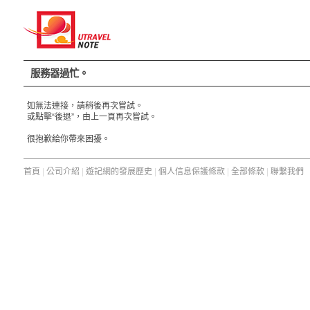
服務器過忙。
如無法連接，請稍後再次嘗試。
或點擊“後退”，由上一頁再次嘗試。
很抱歉給你帶來困擾。
首頁
|
公司介紹
|
遊記網的發展歷史
|
個人信息保護條款
|
全部條款
|
聯繫我們