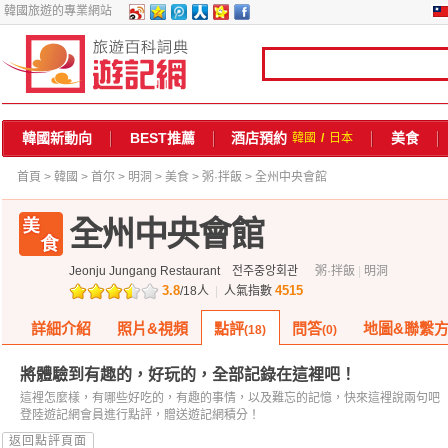
韓國旅遊的專業網站
韓國新動向
BEST推薦
酒店預約
美食
韓國
/
日本
首頁
>
韓國
>
首尔
>
明洞
>
美食
>
粥·拌飯
> 全州中央會館
全州中央會館
Jeonju Jungang Restaurant
전주중앙회관
粥·拌飯
|
明洞
3.8
4515
/
18
人
|
人氣指數
詳細介紹
照片&視頻
點評
問答
地圖&聯繫
(18)
(0)
將體驗到有趣的，好玩的，全部記錄在這裡吧！
這裡怎麼樣，有哪些好吃的，有趣的事情，以及難忘的記憶，快來這裡說兩句吧
登陸遊記網會員進行點評，贈送遊記網積分！
返回點評頁面