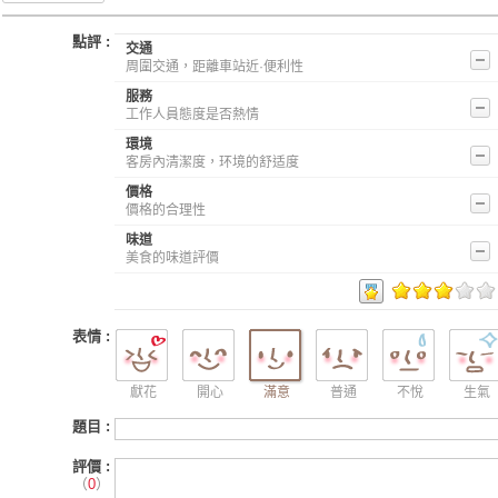
點評 :
交通
周圍交通，距離車站近·便利性
服務
工作人員態度是否熱情
環境
客房內清潔度，环境的舒适度
價格
價格的合理性
味道
美食的味道評價
表情 :
獻花
開心
滿意
普通
不悅
生氣
題目 :
評價 :
（
0
）