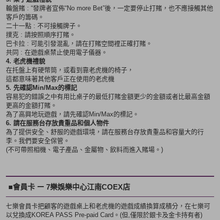
輪盤賭 : “發牌者宣佈“No more Bet”後，一定要停止打賭，也不應接觸其他
客戶的籌碼。
二十一點 : 不可接觸牌子。
撲克 : 請按照順序打賭。
巴卡拉 : 可能引發混亂，請在打賭空間裡正確打賭。
共同 : 在遊戲桌禁止使用電子儀器。
4. 老虎機禮貌
在托盤上有硬幣筒，或看到靠老虎機的椅子，
這都意味著其他客戶正在使用的老虎機
5. 先確認Min/Max的標記
容易犯的錯誤之中有用比桌子的最低打賭金額更少的金額或者比最高金額
更高的金額打賭。
為了高興地玩遊戲，請先確認Min/Max的標記。
6. 請在服務台存放貴重品和個人物件
為了提供安全、舒服的遊戲環境，請在服務台存放貴重品和容量大的行
李。我們要安全保管。
(不可帶照相機、電子產品、金屬物、飲料而進入賭場。)
■會員卡 ー 7樂娛樂中心江南COEX店
七樂會員卡把顧客的遊戲桌上和老虎機的遊戲成績換算成積分，在七樂可
以兌換成KOREA PASS Pre-paid Card。(但,僅限於銀卡及金卡持有者)