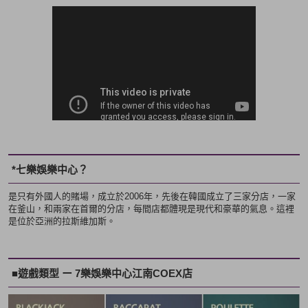
*七樂娛樂中心？
是只有外國人的賭場，成立於2006年，先後在韓國成立了三家分店，一家
在釜山，和兩家在首爾的分店，每間店都體現是現代和豪華的氣息。這裡
是位於亞洲的拉斯維加斯。
■遊戲類型 ー 7樂娛樂中心江南COEX店