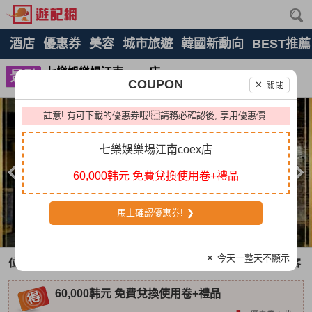
酒店
優惠券
美容
城市旅遊
韓國新動向
BEST推薦
七樂娛樂場江南coex店
景點
COUPON
✕
關閉
4.2
|
三成ㆍ蠶室
|
賭場·俱樂部
註意! 有可下載的優惠券哦! 請務必確認後, 享用優惠價.
七樂娛樂場江南coex店
60,000韩元 免費兌換使用卷+禮品
馬上確認優惠券!
❯
更多
✕
今天一整天不顯示
位於首爾富人區江南的樂七娛樂中心！！吸引著眾多的外國遊客
60,000韩元 免費兌換使用卷+禮品