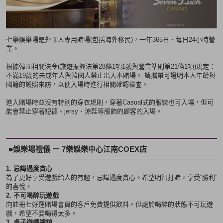
七樂娛樂場是外國人專用賭場(包括海外移民)，一年365日、每日24小時營
業。
根據韓國相關法令(旅遊振興法第28條1項1號與營業準則第21條1項)規定：
不滿19歲的未成年人與韓國人禁止出入本賭場。 請攜帶可證明本人年齡與
國籍的護照來訪，以便入場時進行相關確認檢查。
進入賭場時並沒有特別的穿衣規則，穿著Casual式的服裝也可入場，但可
能會禁止穿著短褲、jersy、涼鞋等服飾的顧客的入場。
■娛樂場禮儀 ー 7樂娛樂中心江南COEX店
1. 忌諱過度貪心
為了更好享受遊戲給人的有趣，忌諱過度貪心。希望明智打賭，享受“勝利”
的喜悅。
2. 不可喝醉玩遊戲
向註冊七好運賭場會員的客戶免費提供飲料。但處於喝醉的狀態不可玩遊
戲，希望不要喝得太多。
3. 桌子遊戲禮貌