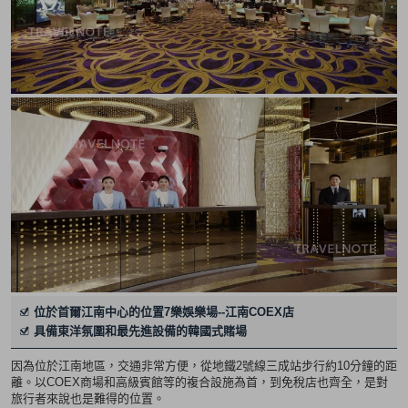
位於首爾江南中心的位置7樂娛樂場--江南COEX店
具備東洋氛圍和最先進設備的韓國式賭場
因為位於江南地區，交通非常方便，從地鐵2號線三成站步行約10分鐘的距
離。以COEX商場和高級賓館等的複合設施為首，到免稅店也齊全，是對
旅行者來說也是難得的位置。