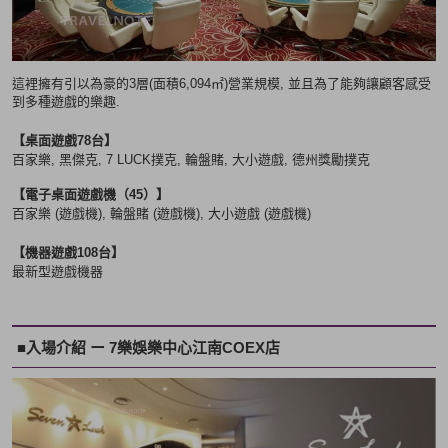
這裡擁有引以為豪的3層(面積6,094㎡)營業規模, 並且為了能夠讓顧客感受
到多種遊戲的樂趣.
【桌面遊戲78台】
百家樂,
黑傑克,
7 LUCK撲克,
輪盤賭,
大小遊戲,
德州獎勵撲克
【電子桌面遊戲機（45）】
百家樂 (遊戲機), 輪盤賭 (遊戲機), 大小遊戲 (遊戲機)
【機器遊戲108台】
最新型遊戲機器
■入場介紹 ー 7樂娛樂中心江南COEX店