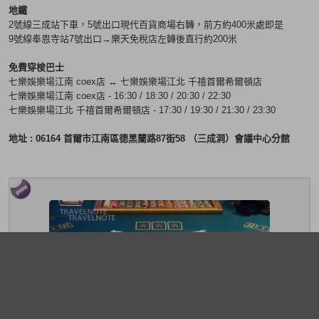
地鐵
2號線三成站下車，5號出口現代百貨商場右轉，前方約400米處即是
9號線奉恩寺站7號出口→樂天免稅店左轉後直行約200米
免費穿梭巴士
七樂娛樂場江南 coex店 ↔ 七樂娛樂場江北 千禧首爾希爾頓店
七樂娛樂場江南 coex店 - 16:30 / 18:30 / 20:30 / 22:30
七樂娛樂場江北 千禧首爾希爾頓店 - 17:30 / 19:30 / 21:30 / 23:30
地址 : 06164 首爾市江南區德黑蘭路87街58 （三成洞）會議中心分館
「7樂賭場江南COEX店」賭場週邊還有很多高級酒店,免稅店, 購物商