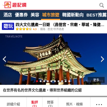
酒店
優惠券
美容
城市旅遊
韓國新動向
BEST推薦
四大文化遺產一日遊 （昌徳宮・宗廟・華城・隆健陵）
遊玩
4.3
|
鍾路
|
歷史/世界遺產
更多
在世界有名的世界文化遺產，得到世界組織的公認
···
點評
問答
詳細介紹
照片ㆍ視頻
(1)
(1)