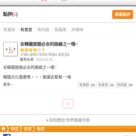
點評(
1
)
撰寫點評
有幫助
有意思
有同感
投稿順
評價順
去韓國旅遊必去的路線之一哦~
4
交通
5
服務
3
環境
3
價格
4
滿意度
5
藍色水滴
2015.04.20
去韓國旅遊必去的路線之一哦~
韓國文化遺產嗎。。。建議去看看~~咯
更多
有幫助
(
0
)
有意思
(
0
)
有同感
(
0
)
1
回到歷史/世界遺產列表
韓國
首爾
鍾路