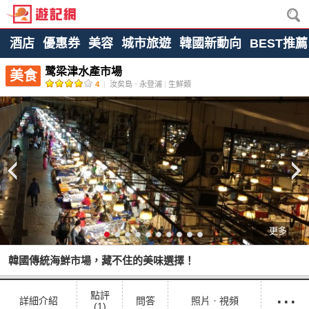
酒店
優惠券
美容
城市旅遊
韓國新動向
BEST推薦
鹭梁津水產市場
美食
4
|
汝矣島ㆍ永登浦
|
生鮮類
更多
韓國傳統海鮮市場，藏不住的美味選擇！
···
點評
詳細介紹
問答
照片ㆍ視頻
(1)