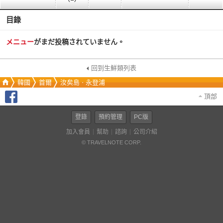
目錄
メニュー
がまだ投稿されていません。
回到生鮮類列表
韓國
首爾
汝矣島ㆍ永登浦
頂部
登錄
預約管理
PC版
加入會員
幫助
諮詢
公司介紹
© TRAVELNOTE CORP.