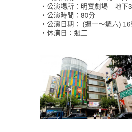
・公演場所：明寶劇場 地下
・公演時間：80分
・公演日期： (週一～週六) 16
・休演日：週三