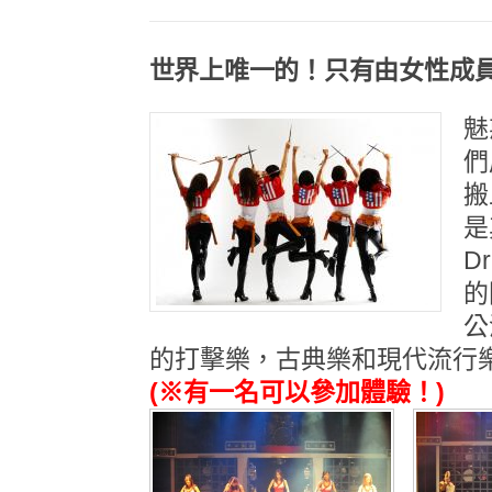
世界上唯一的！只有由女性成
魅
們
搬
是
D
的
公
的打擊樂，古典樂和現代流行
(※有一名可以參加體驗！)