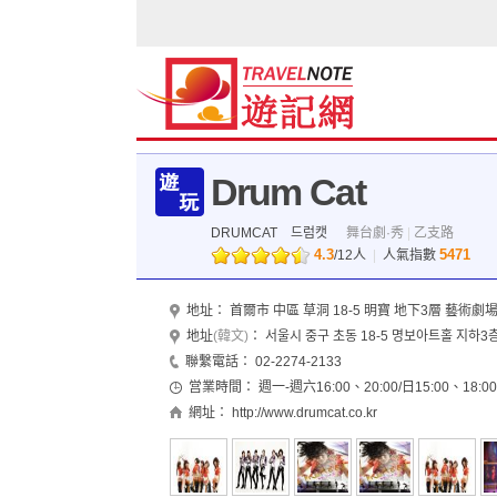
Drum Cat
DRUMCAT
드럼캣
舞台劇·秀
|
乙支路
4.3
5471
/
12
人
|
人氣指數
地址：
首爾市 中區 草洞 18-5 明寶 地下3層 藝術劇
地址
(韓文)
：
서울시 중구 초동 18-5 명보아트홀 지하3
聯繫電話：
02-2274-2133
営業時間：
週一-週六16:00、20:00/日15:00、18:00
網址：
http://www.drumcat.co.kr