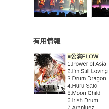
有用情報
■公演FLOW
1.Power of 
2.I’m Still Lo
3.Drum Dra
4.Huru Sat
5.Moon Chi
6.Irish Drum
7.Aranjuez