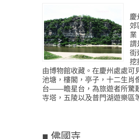
慶
郊
業
謂
街
挖
由博物館收藏。在慶州處處可
池塘，樓閣，亭子，十二生肖
台——瞻星台，為旅遊者所驚
寺塔，五陵以及普門湖遊樂區
■ 佛國寺