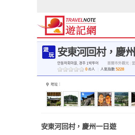
安東河回村，慶州
안동하회마을, 경주 1박투어
首爾市外觀光
|
0
5228
/0人
|
人氣指數
地址：
安東河回村，慶州一日遊