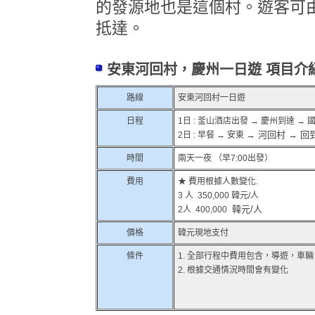
的發源地也是這個村。遊客可
抵達。
安東河回村，慶州一日遊 項目介
路線
安東河回村一日遊
日程
1日 : 釜山酒店出發
→ 慶州到達 → 
→ 河回村 → 回
2日 : 早餐 → 安東
時間
兩天一夜 （早7:00出發）
費用
★ 費用根據人數變化.
3 人 350,000 韓元/人
韓元/人
2人 400,000
價格
韓元現地支付
條件
1. 全部行程中費用包含，導遊，車
2. 根據交通情況時間會有變化