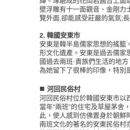
輝。琢磨成的花岡岩圓台上面端
壁浮雕有十一面觀音、金剛力
覽外面,卻能感受莊嚴的氣氛;
2. 韓國安東市
安東是韓半島儒家思想的搖籃
形文化遺產。安東是過去儒家
國過去兩班·貴族們生活的地方
為她留下了很棒的印像，特別
■
河回民俗村
河回民俗村位於韓國安東市以
當年“兩班”的住宅及草屋茅舍
此，使人感到仿佛置身於朝鮮
兩班文化的著名的安東民俗村