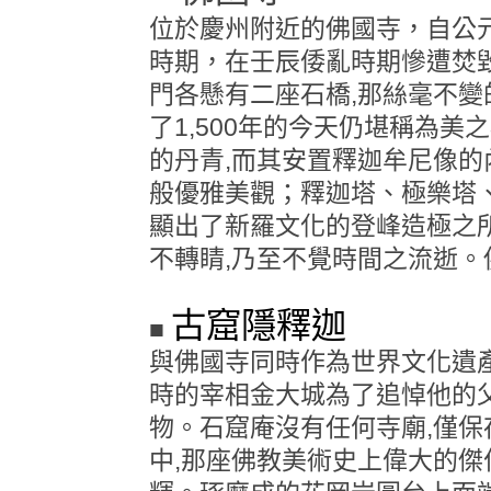
位於慶州附近的佛國寺，自公元
時期，在壬辰倭亂時期慘遭焚
門各懸有二座石橋,那絲毫不變
了1,500年的今天仍堪稱為美
的丹青,而其安置釋迦牟尼像的
般優雅美觀；釋迦塔、極樂塔
顯出了新羅文化的登峰造極之
不轉睛,乃至不覺時間之流逝
古窟隱釋迦
■
與佛國寺同時作為世界文化遺產
時的宰相金大城為了追悼他的
物。石窟庵沒有任何寺廟,僅保
中,那座佛教美術史上偉大的傑