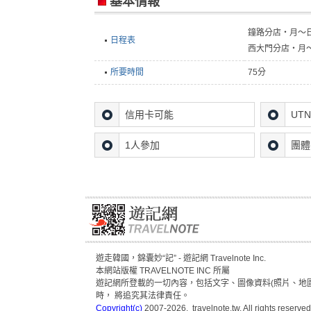
基本情報
鐘路分店・月～日
日程表
西大門分店・月～
所要時間
75分
信用卡可能
UT
1人參加
團體
遊走韓國，錦囊妙“記” - 遊記網 Travelnote Inc.
本網站版權 TRAVELNOTE INC 所屬
遊記網所登載的一切內容，包括文字、圖像資料(照片、地圖
時， 將追究其法律責任。
Copyright(c)
2007-2026, travelnote.tw. All rights reserved