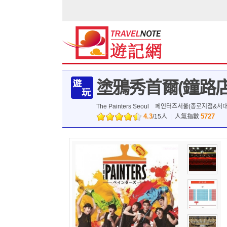
塗鴉秀首爾(鐘路店
The Painters Seoul
페인터즈서울(종로지점&서대
4.3
5727
/
15
人
|
人氣指數