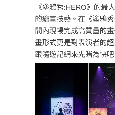
《塗鴉秀:HERO》的
的繪畫技藝。在《塗鴉秀
間內現場完成高質量的畫
畫形式更是對表演者的超
跟隨遊記網來先睹為快吧