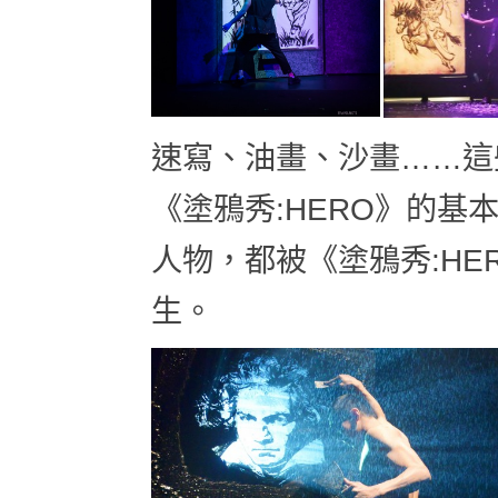
速寫、油畫、沙畫……這
《塗鴉秀:HERO》的
人物，都被《塗鴉秀:HE
生。