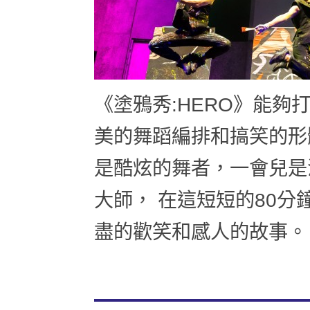
《塗鴉秀:HERO》能
美的舞蹈編排和搞笑的形
是酷炫的舞者，一會兒是
大師， 在這短短的80
盡的歡笑和感人的故事。