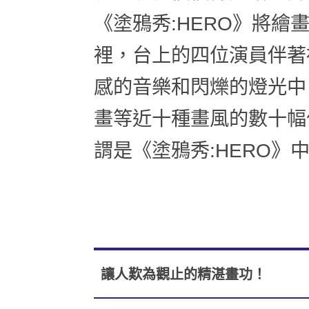
《塗鴉秀:HERO》將繪
裡，台上的四位演員伴著
感的音樂和閃爍的燈光中
畫等近十種畫風的數十幅
謂是《塗鴉秀:HERO》中
讓人歎為觀止的精湛畫功！