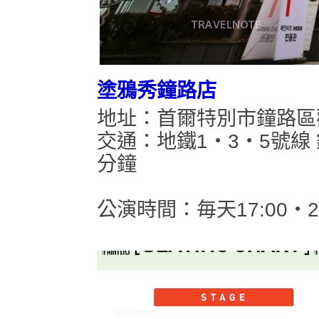
塗鴉秀鐘路店
地址：首爾特別市鐘路區觀
交通：地鐵1・3・5號線
分鐘
公演時間：毎天17:00・20