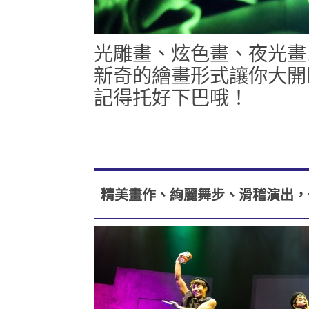
光雕畫、炫色畫、夜光畫
新奇的繪畫形式讓你大開
記得托好下巴哦！
精美畫作、絢麗舞步、滑稽演出，