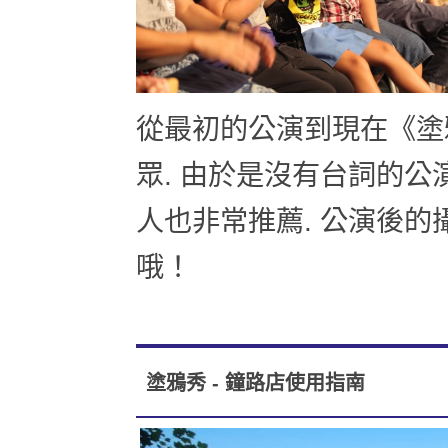
從最初的公演到現在《塗
眾. 由於是沒有台詞的公
人也非常推薦. 公演後
哦！
塗鴉秀 - 鐘路店使用指南