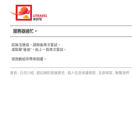
服務器過忙。
如無法連接，請稍後再次嘗試。
或點擊“後退”，由上一頁再次嘗試。
很抱歉給你帶來困擾。
首頁
|
公司介紹
|
遊記網的發展歷史
|
個人信息保護條款
|
全部條款
|
聯繫我們